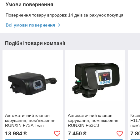
Умови повернення
Повернення товару впродовж 14 днів за рахунок покупця
Всі умови повернення
Подібні товари компанії
Автоматичний клапан
Автоматичний клапан
Клап
керування, пом'якшення
керування, пом'якшення
F117
RUNXIN F73А Twin
RUNXIN F63C3
пом'
прод
13 984
7 450
7 8
₴
₴
год