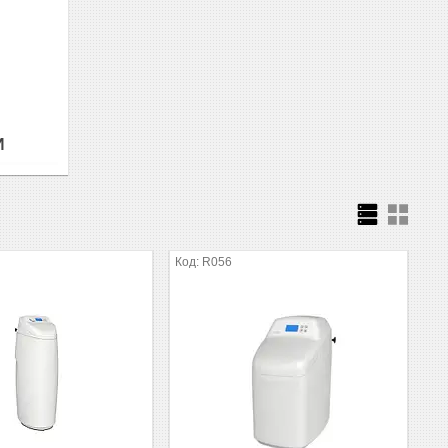
И
R056