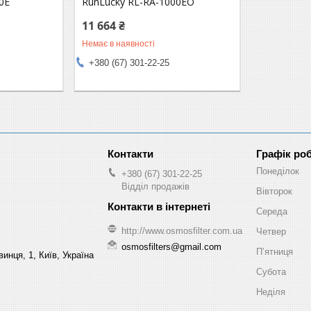
0Е
RunLucky RL-RA-1000ЕO
11 664 ₴
Немає в наявності
+380 (67) 301-22-25
Графік ро
Понеділок
+380 (67) 301-22-25
Відділ продажів
Вівторок
Середа
http://www.osmosfilter.com.ua
Четвер
osmosfilters@gmail.com
Пʼятниця
инця, 1, Київ, Україна
Субота
Неділя