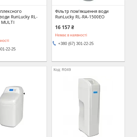
мплексного
Фільтр пом'якшення води
води RunLucky RL-
RunLucky RL-RA-1500EO
 MULTI
16 157 ₴
Немає в наявності
ності
+380 (67) 301-22-25
301-22-25
R049