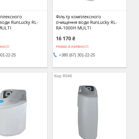
мплексного
Фільтр комплексного
води RunLucky RL-
очищення води RunLucky RL-
MULTI
RA-1000Н MULTI
16 170 ₴
ності
Немає в наявності
301-22-25
+380 (67) 301-22-25
R046