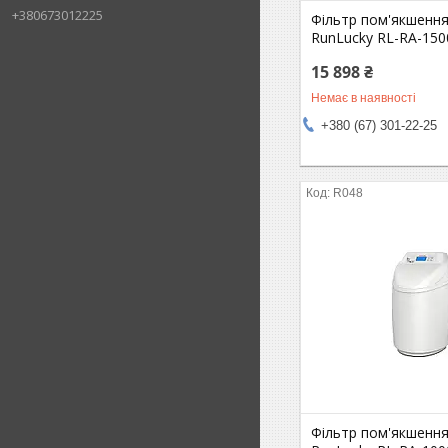
+380673012225
Фільтр пом'якшенн
RunLucky RL-RA-150
15 898 ₴
Немає в наявності
+380 (67) 301-22-25
R048
Фільтр пом'якшенн