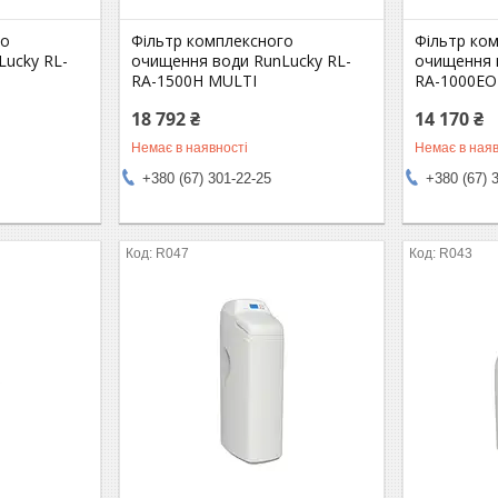
го
Фільтр комплексного
Фільтр ко
Lucky RL-
очищення води RunLucky RL-
очищення 
RA-1500Н MULTI
RA-1000ЕO
18 792 ₴
14 170 ₴
Немає в наявності
Немає в наяв
+380 (67) 301-22-25
+380 (67) 
R047
R043