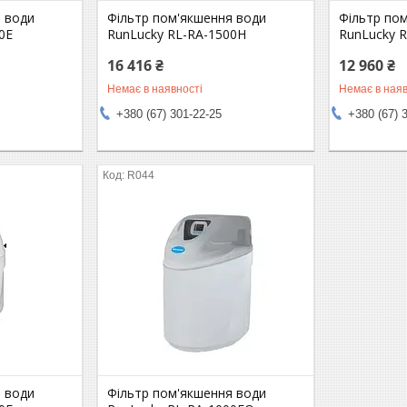
я води
Фільтр пом'якшення води
Фільтр по
0E
RunLucky RL-RA-1500Н
RunLucky 
16 416 ₴
12 960 ₴
Немає в наявності
Немає в наяв
+380 (67) 301-22-25
+380 (67) 
R044
я води
Фільтр пом'якшення води