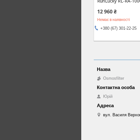
RunLucky RL-RA-100
12 960 ₴
Немає в наявності
+380 (67) 301-22-25
Osmosfilter
Юрій
вул. Василя Верхов