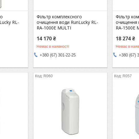
го
Фільтр комплексного
Фільтр ко
Lucky RL-
очищення води RunLucky RL-
очищення 
RA-1000Е MULTI
RA-1500E 
14 170 ₴
18 274 ₴
Немає в наявності
Немає в наяв
+380 (67) 301-22-25
+380 (67) 
R060
R057