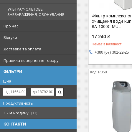
УЛЬТРАФІОЛЕТОВЕ
ЗНЕЗАРАЖЕННЯ, ОЗОНУВАННЯ
Фільтр комплексно
очищення води Run
Про нас
RA-1000С MULTI
17 240 ₴
Відгуки
Немає в наявності
Доставка та оплата
+380 (67) 301-22-25
Правила повернення товару
ФІЛЬТРИ
R059
Ціна
Продуктивність
1.2 м3/годину
13
КОНТАКТИ