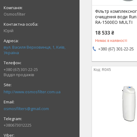
Фільтр комплексно
Osmosfilter
очищення води Run
RA-1500EO MULTI
Юрій
18 533 ₴
Немає в наявності
вул. Василя Верховинця, 1, Київ,
+380 (67) 301-22-25
Україна
+380 (67) 301-22-25
R045
Відділ продажів
http://www.osmosfilter.com.ua
osmosfilters@gmail.com
+380673012225