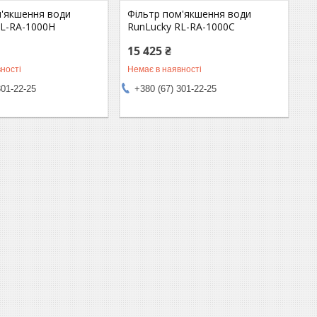
м'якшення води
Фільтр пом'якшення води
RL-RA-1000Н
RunLucky RL-RA-1000С
15 425 ₴
ності
Немає в наявності
301-22-25
+380 (67) 301-22-25