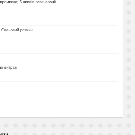
промивка; 5 циклів регенерації
 Сольовий розчин
о витраті
боти