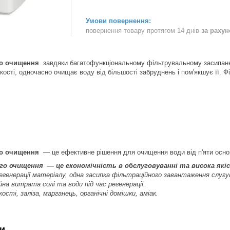
повернення товару протягом 14 днів
за раху
го очищення
завдяки багатофункціональному фільтрувальному засипанню
кості, одночасно очищає воду від більшості забруднень і пом'якшує її. Ф
го очищення
— це ефективне рішення для очищення води від п'яти основ
ого очищення
— це економічність в обслуговуванні та висока як
регенерації матеріалу, одна засипка фільтраційного завантаження слугу
йна витрата солі та води під час регенерації.
ості, заліза, марганець, органічні домішки, аміак.
и