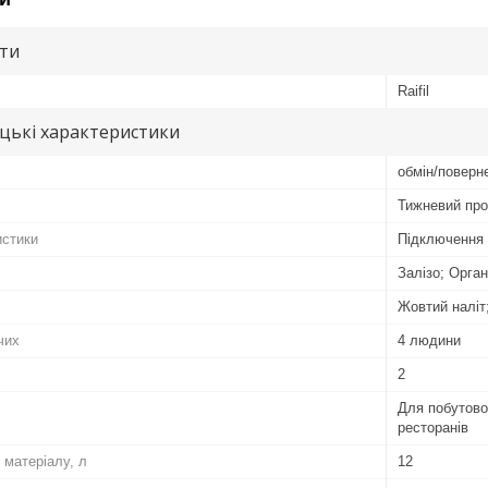
ути
Raifil
цькі характеристики
обмін/поверне
Тижневий пр
истики
Підключення 
Залізо; Орган
Жовтий наліт;
чих
4 людини
2
Для побутово
ресторанів
 матеріалу, л
12