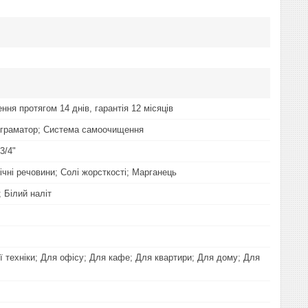
ння протягом 14 днів, гарантія 12 місяців
ограматор; Система самоочищення
3/4"
ічні речовини; Солі жорсткості; Марганець
 Білий наліт
ї техніки; Для офісу; Для кафе; Для квартири; Для дому; Для