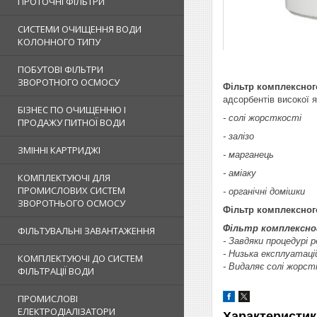
ПРОТОЧНІ ФІЛЬТРИ
СИСТЕМИ ОЧИЩЕННЯ ВОДИ
КОЛОННОГО ТИПУ
ПОБУТОВІ ФІЛЬТРИ
ЗВОРОТНОГО ОСМОСУ
Фільтр комплексно
адсорбентів високої я
БІЗНЕС ПО ОЧИЩЕННЮ І
- солі жорсткості
ПРОДАЖУ ПИТНОЇ ВОДИ
- залізо
ЗМІННІ КАРТРИДЖІ
- марганець
- аміаку
КОМПЛЕКТУЮЧІ ДЛЯ
ПРОМИСЛОВИХ СИСТЕМ
- органічні домішки
ЗВОРОТНЬОГО ОСМОСУ
Фільтр комплексно
Фільтр комплексн
ФІЛЬТУВАЛЬНІ ЗАВАНТАЖЕННЯ
- Завдяки процедурі 
- Низька експлуатаці
КОМПЛЕКТУЮЧІ ДО СИСТЕМ
- Видаляє солі жорстк
ФІЛЬТРАЦІЇ ВОДИ
ПРОМИСЛОВІ
ЕЛЕКТРОДІАЛІЗАТОРИ
Характеристик