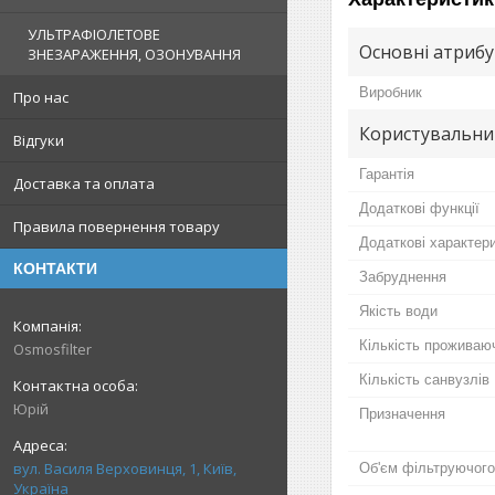
УЛЬТРАФІОЛЕТОВЕ
Основні атриб
ЗНЕЗАРАЖЕННЯ, ОЗОНУВАННЯ
Виробник
Про нас
Користувальни
Відгуки
Гарантія
Доставка та оплата
Додаткові функції
Правила повернення товару
Додаткові характер
КОНТАКТИ
Забруднення
Якість води
Кількість проживаю
Osmosfilter
Кількість санвузлів
Юрій
Призначення
вул. Василя Верховинця, 1, Київ,
Об'єм фільтруючого
Україна