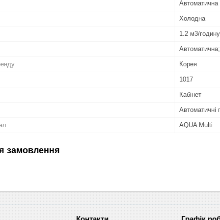
Автоматична 
Холодна
1.2 м3/годину
Автоматична;
ренду
Корея
1017
Кабінет
Автоматичні п
ал
AQUA Multi
я замовлення
Графік ро