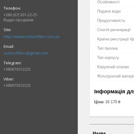
Особливості
Подача води
+380 (67) 301-22-25
Відділ продажів
Продуктивність
Спосіб регенерації
http://www.osmosfilter.com.ua
Країна реєстрації б
Тип балона
osmosfilters@gmail.com
Тип корпусу
Керуючий клапан
+380673012225
Фільтруючий матері
+380673012225
Інформація дл
Ціна:
16 170 ₴