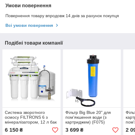
Умови повернення
Повернення товару впродовж 14 днів за рахунок покупця
Всі умови повернення
Подібні товари компанії
Система зворотного
Фільтр Big Blue 20" для
Філь
осмосу FILTRONS 6 з
пом'якшення води (з
карт
мінералізатором, 12 л бак
картриджем) (F075)
пом'
(F054)
6 150
3 699
2 0
₴
₴