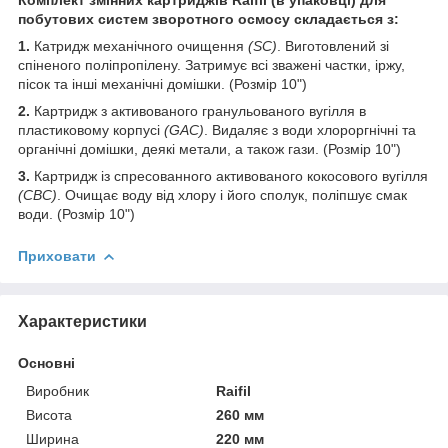
побутових систем зворотного осмосу складається з:
1.
Катридж механічного очищення
(SC)
. Виготовлений зі
спіненого поліпропілену. Затримує всі зважені частки, іржу,
пісок та інші механічні домішки. (Розмір 10")
2.
Картридж з активованого гранульованого вугілля в
пластиковому корпусі
(GAC)
. Видаляє з води хлороргнічні та
органічні домішки, деякі метали, а також гази. (Розмір 10")
3.
Картридж із спресованного активованого кокосового вугілля
(CBC)
. Очищає воду від хлору і його сполук, поліпшує смак
води. (Розмір 10")
Приховати
Характеристики
Основні
Виробник
Raifil
Висота
260 мм
Ширина
220 мм