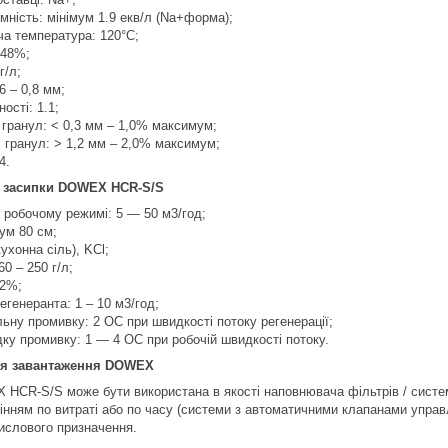
мність: мінімум 1.9 екв/л (Na+форма);
а температура: 120°C;
 48%;
г/л;
6 – 0,8 мм;
ості: 1.1;
гранул: < 0,3 мм – 1,0% максимум;
 гранул: > 1,2 мм – 2,0% максимум;
4.
я засипки DOWEX HCR-S/S
 робочому режимі: 5 — 50 м3/год;
ум 80 см;
ухонна сіль), KCl;
0 – 250 г/л;
12%;
егенеранта: 1 – 10 м3/год;
льну промивку: 2 ОС при швидкості потоку регенерації;
ку промивку: 1 — 4 ОС при робочій швидкості потоку.
ня завантаження DOWEX
CR-S/S може бути використана в якості наповнювача фільтрів / систем 
нням по витраті або по часу (системи з автоматичними клапанами управлін
мислового призначення.