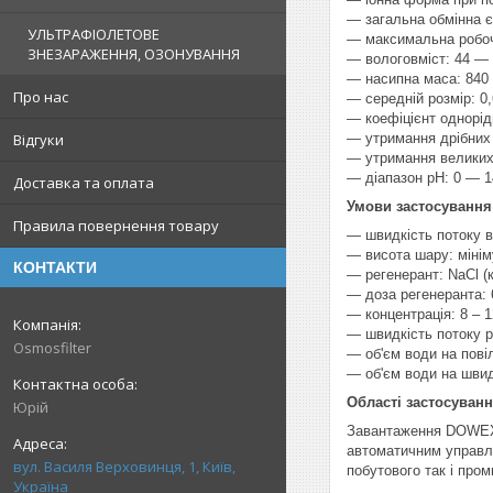
— загальна обмінна є
УЛЬТРАФІОЛЕТОВЕ
— максимальна робоч
ЗНЕЗАРАЖЕННЯ, ОЗОНУВАННЯ
— вологовміст: 44 —
— насипна маса: 840 
Про нас
— середній розмір: 0,
— коефіцієнт однорідн
— утримання дрібних 
Відгуки
— утримання великих
— діапазон рН: 0 — 1
Доставка та оплата
Умови застосуванн
Правила повернення товару
— швидкість потоку в
— висота шару: мінім
КОНТАКТИ
— регенерант: NaCl (к
— доза регенеранта: 6
— концентрація: 8 – 
— швидкість потоку р
Osmosfilter
— об'єм води на пові
— об'єм води на швид
Області застосуван
Юрій
Завантаження DOWEX H
автоматичним управлі
вул. Василя Верховинця, 1, Київ,
побутового так і про
Україна