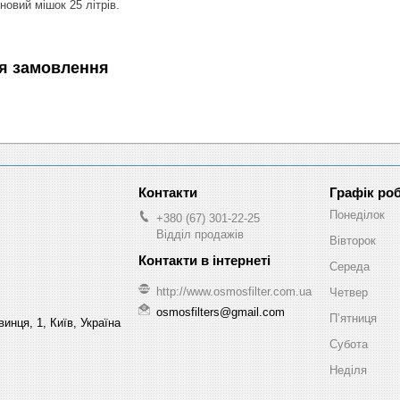
новий мішок 25 літрів.
я замовлення
Графік ро
Понеділок
+380 (67) 301-22-25
Відділ продажів
Вівторок
Середа
http://www.osmosfilter.com.ua
Четвер
osmosfilters@gmail.com
Пʼятниця
инця, 1, Київ, Україна
Субота
Неділя