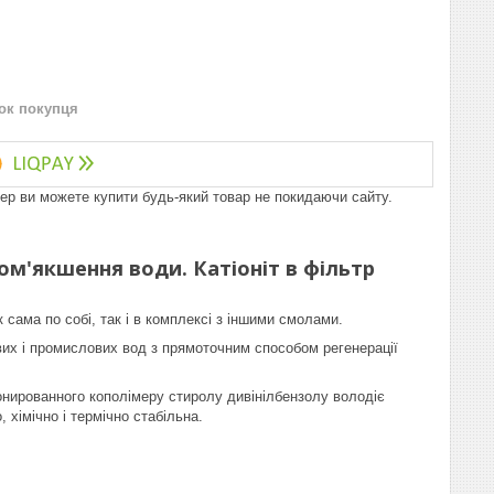
нок покупця
пер ви можете купити будь-який товар не покидаючи сайту.
м'якшення води. Катіоніт в фільтр
сама по собі, так і в комплексі з іншими смолами.
вих і промислових вод з прямоточним способом регенерації
нированного кополімеру стиролу дивінілбензолу володіє
 хімічно і термічно стабільна.