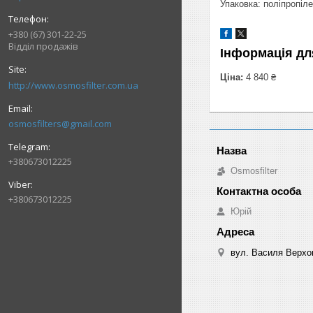
Упаковка: поліпропіле
+380 (67) 301-22-25
Відділ продажів
Інформація дл
Ціна:
4 840 ₴
http://www.osmosfilter.com.ua
osmosfilters@gmail.com
+380673012225
Osmosfilter
+380673012225
Юрій
вул. Василя Верхов