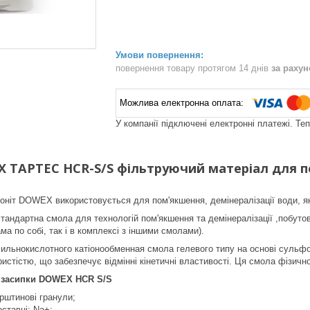
повернення товару протягом 14 днів
за раху
У компанії підключені електронні платежі. Те
 TAPTEC HCR-S/S фільтруючий матеріал для по
оніт DOWEX використовується для пом'якшення, демінералізації води, як 
андартна смола для технологій пом'якшення та демінералізації ,побуто
ма по собі, так і в комплексі з іншими смолами).
льнокислотного катіонообменная смола гелевого типу на основі сульфо
истістю, що забезпечує відмінні кінетичні властивості. Ця смола фізично,
і засипки DOWEX HCR S/S
рштинові гранули;
ставці: Na+;