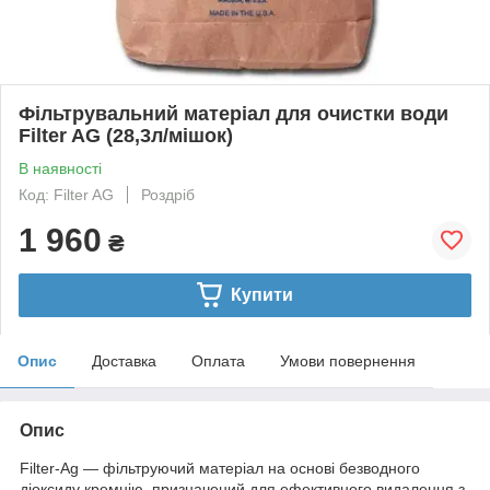
Фільтрувальний матеріал для очистки води
Filter AG (28,3л/мішок)
В наявності
Код: Filter AG
Роздріб
1 960
₴
Купити
Опис
Доставка
Оплата
Умови повернення
Опис
Filter-Ag — фільтруючий матеріал на основі безводного
діоксиду кремнію, призначений для ефективного видалення з