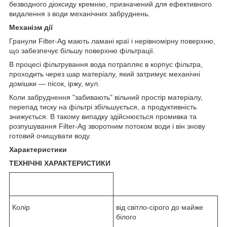
безводного діоксиду кремнію, призначений для ефективного
видалення з води механічних забруднень.
Механізм дії
Гранули Filter-Ag мають ламані краї і нерівномірну поверхню,
що забезпечує більшу поверхню фільтрації.
В процесі фільтрування вода потрапляє в корпус фільтра,
проходить через шар матеріалу, який затримує механічні
домішки — пісок, іржу, мул.
Коли забруднення "забивають" вільний простір матеріалу,
перепад тиску на фільтрі збільшується, а продуктивність
знижується. В такому випадку здійснюється промивка та
розпушування Filter-Ag зворотним потоком води і він знову
готовий очищувати воду.
Характеристики
ТЕХНІЧНІ ХАРАКТЕРИСТИКИ
Колір
від світло-сірого до майже
білого