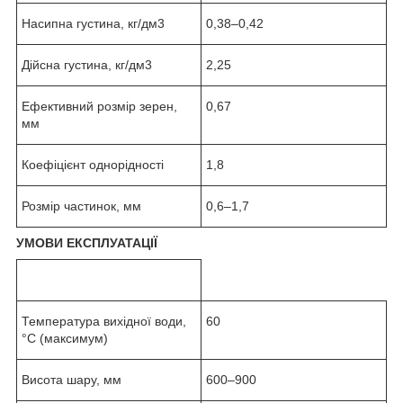
Насипна густина, кг/дм
3
0,38‒0,42
Дійсна густина, кг/дм
3
2,25
Ефективний розмір зерен,
0,67
мм
Коефіцієнт однорідності
1,8
Розмір частинок, мм
0,6‒1,7
УМОВИ ЕКСПЛУАТАЦІЇ
Температура вихідної води,
60
°С (максимум)
Висота шару, мм
600–900