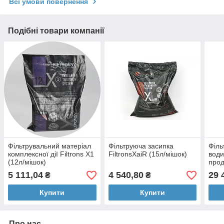
Всі умови повернення
Подібні товари компанії
Фільтрувальний матеріал
Фільтруюча засипка
Філь
комплексної дії Filtrons X1
FiltronsXaiR (15л/мішок)
води
(12л/мішок)
прод
год 
5 111,04
4 540,80
29 
₴
₴
Dow
Купити
Купити
Про нас