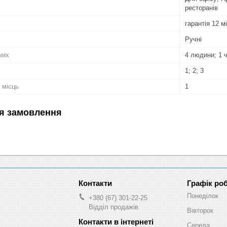
ресторанів
гарантія 12 м
Ручні
чих
4 людини; 1 
1; 2; 3
 місць
1
я замовлення
Графік ро
Понеділок
+380 (67) 301-22-25
Відділ продажів
Вівторок
Середа