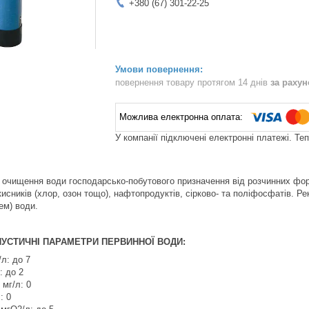
+380 (67) 301-22-25
повернення товару протягом 14 днів
за раху
У компанії підключені електронні платежі. Те
очищення води господарсько-побутового призначення від розчинних форм 
окисників (хлор, озон тощо), нафтопродуктів, сірково- та поліфосфатів. 
ем) води.
УСТИЧНІ ПАРАМЕТРИ ПЕРВИННОЇ ВОДИ:
/л: до 7
: до 2
мг/л: 0
: 0