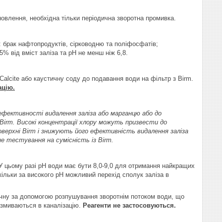
новлення, необхідна тільки періодична зворотна промивка.
 брак нафтопродуктів, сірководню та поліфосфатів;
% від вміст заліза та pH не менш ніж 6,8.
alcite або каустичну соду до подавання води на фільтр з Birm.
ацію.
ефективності видалення заліза або марганцю або до
Birm. Високі концентрації хлору можуть призвести до
верхні Birm і знижують його ефективність видалення заліза
 тестування на сумісність із Birm.
У цьому разі pH води має бути 8,0-9,0 для отримання найкращих
кільки за високого pH можливий перехід сполук заліза в
чну за допомогою розпушування зворотнім потоком води, що
змиваються в каналізацію.
Реагенти не застосовуються.