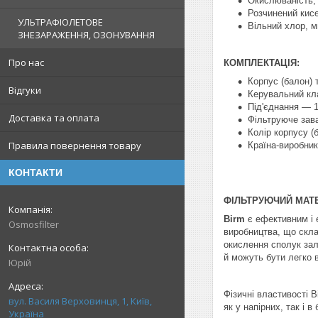
Окислюваність, 
Розчинений кисе
УЛЬТРАФІОЛЕТОВЕ
Вільний хлор, м
ЗНЕЗАРАЖЕННЯ, ОЗОНУВАННЯ
Про нас
КОМПЛЕКТАЦІЯ:
Корпус (балон) 
Відгуки
Керувальний кл
Під'єднання — 1
Доставка та оплата
Фільтруюче за
Колір корпусу (б
Правила повернення товару
Країна-виробник
КОНТАКТИ
ФІЛЬТРУЮЧИЙ МАТЕ
Birm
є ефективним і 
Osmosfilter
виробництва, що скла
окислення сполук зал
й можуть бути легко 
Юрій
Фізичні властивості 
вул. Василя Верховинця, 1, Київ,
як у напірних, так і 
Україна