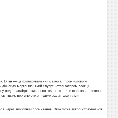
за.
Birm
— це фільтрувальний матеріал промислового
ь діоксиду марганцю, який слугує каталізатором реакції
я у воді внаслідок окиснення, облягаються в шарі завантаження
кономнішим, порівнюючи з іншими завантаженнями.
ться через зворотний промивання. Birm може використовуватися