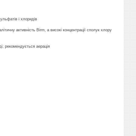
сульфатів і хлоридів
алітичну активність Birm, а високі концентрації сполук хлору
оді; рекомендується аерація