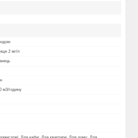
водою
Вище 2 мг/л
ганець
он
.0 м3/годину
ромислові; Для кафе; Для квартири; Для дому; Для