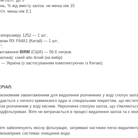
мгО2/л: до 5
нь, % від вмісту заліза: не менш ніж 15
г/л: менш ніж 0,1
типорозміру 1252 — 1 шт.;
апан RX F64А1 (Китай) — 1 шт.;
”;
вантаження
BIRM
(США) — 56.6 литров.
алона): синій або білий (на вибір)
 — Україна (з застосуванням комплектуючих із Китаю).
РІАЛ:
економним завантаженням для видалення розчинених у воді сполук залі
дається з легкого кремнієвого ядра зі спеціальним покриттям, що містит
іза розчиненим у воді киснем. Нерозчинні сполуки заліза, що з'являютьс
відфільтровані. Birm не витрачається в процесі видалення заліза та є е
Birm забезпечують якісну фільтрацію, затримані частинки легко видаляю
в безнапірних системах очищення води.