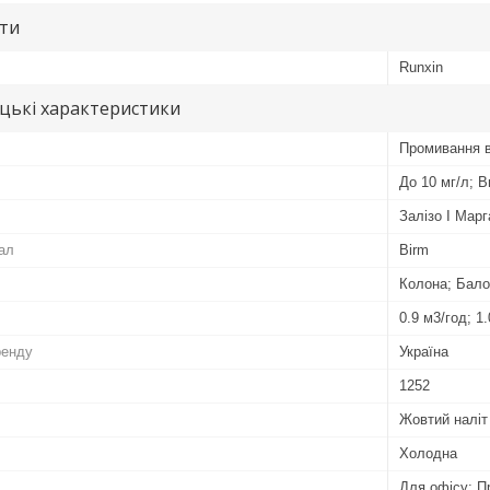
ути
Runxin
цькі характеристики
Промивання 
До 10 мг/л; 
Залізо І Мар
ал
Birm
Колона; Бал
0.9 м3/год; 1
ренду
Україна
1252
Жовтий наліт
Холодна
Для офісу; П