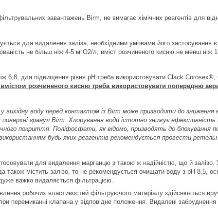
 фільтрувальних завантажень Birm, не вимагає хімічних реагентів для від
ується для видалення заліза, необхідними умовами його застосування є:
ваність не більш ніж 4-5 мгО2/л; вміст розчиненого кисню не менш ніж 15
ж 6,8, для підвищення рівня pH треба використовувати Clack Corosex®, C
 вмістом розчиненого кисню треба використовувати попередню аер
 у вихідну воду перед контактом із Birm може призводити до зниження 
 поверхні гранул Birm. Хлорування води істотно знижує ефективність 
чного покриття. Поліфосфати, як відомо, призводять до блокування по
використанням будь-яких реагентів рекомендується провести ретельне
тосовувати для видалення марганцю з такою ж надійністю, що й залізо. 
да також містить залізо, то не рекомендується очищати воду з pH 8,5, ос
 дуже важко видаляється фільтрацією.
овлення робочих властивостей фільтруючого матеріалу здійснюється вру
при перемиканні клапана у відповідне положення. Видалені забруднення 