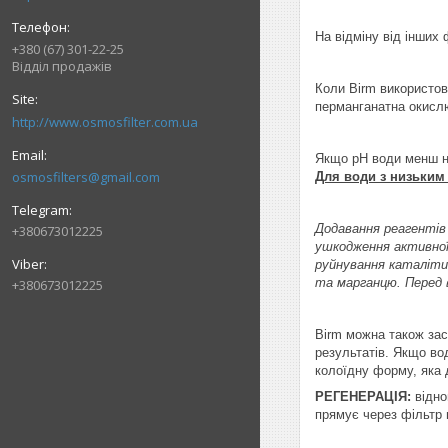
На відміну від інших
+380 (67) 301-22-25
Відділ продажів
Коли Birm використов
перманганатна окислю
http://www.osmosfilter.com.ua
Якщо pH води менш ні
osmosfilters@gmail.com
Для води з низьким
Додавання реагентів
+380673012225
ушкодження активної
руйнування каталіти
та марганцю. Перед 
+380673012225
Birm можна також зас
результатів. Якщо во
колоїдну форму, яка
РЕГЕНЕРАЦІЯ:
відн
прямує через фільтр 