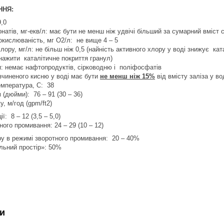
ННЯ:
9,0
онатів, мг-екв/л: має бути не менш ніж удвічі більший за сумарний вміст 
кислюваність, мг О2/л: не вище 4 – 5
лору, мг/л: не більш ніж 0,5 (найність активного хлору у воді знижує кат
нажити каталітичне покриття гранул)
: немає нафтопродуктів, сірководню і поліфосфатів
зчиненого кисню у воді має бути
не менш ніж 15%
від вмісту заліза у в
мпература, С: 38
 (дюйми): 76 – 91 (30 – 36)
у, м/год (gpm/ft2)
ї: 8 – 12 (3,5 – 5,0)
ного промивання: 24 – 29 (10 – 12)
у в режимі зворотного промивання: 20 – 40%
льний простір»: 50%
и