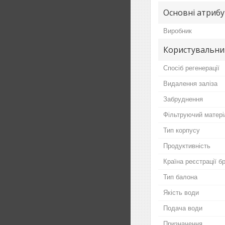
Основні атриб
Виробник
Користувальни
Спосіб регенерації
Видалення заліза
Забруднення
Фільтруючий матері
Тип корпусу
Продуктивність
Країна реєстрації б
Тип балона
Якість води
Подача води
Призначення