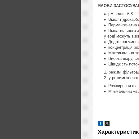
УМОВИ ЗАСТОСУВА
pH води: 6,8 – 
Вміст гідрокарб
Перманганатна о
Вміст вільного х
у воді можуть вис
Додаткові умови
концентрація ро
Максимальна те
Висота шару, см
Швидкість поток
режимі фільтраці
у режимі зворот
Розширення шар
Мінімальний «ві
Характеристик