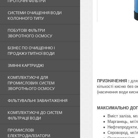
ПРОТОЧНІ ФІЛЬТРИ
СИСТЕМИ ОЧИЩЕННЯ ВОДИ
КОЛОННОГО ТИПУ
ПОБУТОВІ ФІЛЬТРИ
ЗВОРОТНОГО ОСМОСУ
БІЗНЕС ПО ОЧИЩЕННЮ І
ПРОДАЖУ ПИТНОЇ ВОДИ
ЗМІННІ КАРТРИДЖІ
КОМПЛЕКТУЮЧІ ДЛЯ
ПРИЗНАЧЕННЯ :
для 
ПРОМИСЛОВИХ СИСТЕМ
кількості кисню без 
ЗВОРОТНЬОГО ОСМОСУ
(насичення води кисн
ФІЛЬТУВАЛЬНІ ЗАВАНТАЖЕННЯ
МАКСИМАЛЬНО ДОП
КОМПЛЕКТУЮЧІ ДО СИСТЕМ
Вміст заліза, мг
ФІЛЬТРАЦІЇ ВОДИ
Марганець, мг/л
Нефтепродукти, 
ПРОМИСЛОВІ
Серовород, мг/л
ЕЛЕКТРОДІАЛІЗАТОРИ